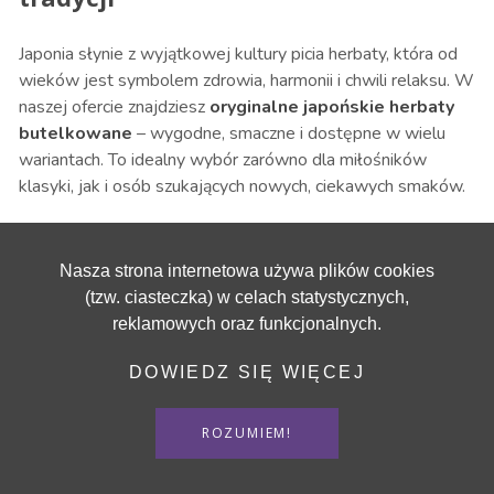
Japonia słynie z wyjątkowej kultury picia herbaty, która od
wieków jest symbolem zdrowia, harmonii i chwili relaksu. W
naszej ofercie znajdziesz
oryginalne japońskie herbaty
butelkowane
– wygodne, smaczne i dostępne w wielu
wariantach. To idealny wybór zarówno dla miłośników
klasyki, jak i osób szukających nowych, ciekawych smaków.
Rodzaje japońskich herbat
Nasza strona internetowa używa plików cookies
Zielona herbata
– najbardziej popularna i ceniona w
(tzw. ciasteczka) w celach statystycznych,
Japonii. Zawiera dużo antyoksydantów, które wspierają
reklamowych oraz funkcjonalnych.
układ odpornościowy, poprawiają koncentrację i dodają
energii. To doskonały napój na co dzień, szczególnie w
DOWIEDZ SIĘ WIĘCEJ
upalne dni – schłodzona zielona herbata doskonale
orzeźwia.
ROZUMIEM!
Czarna herbata
– mniej znana, ale równie wartościowa.