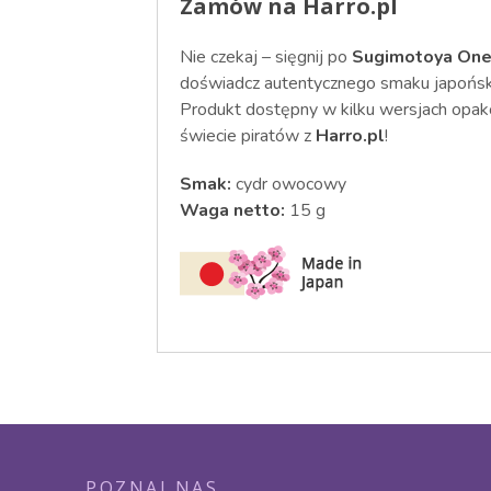
Zamów na Harro.pl
Nie czekaj – sięgnij po
Sugimotoya One
doświadcz autentycznego smaku japońsk
Produkt dostępny w kilku wersjach opako
świecie piratów z
Harro.pl
!
Smak:
cydr owocowy
Waga netto:
15 g
POZNAJ NAS