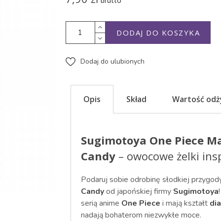
brutto
DODAJ DO KOSZYKA
Dodaj do ulubionych
Opis
Skład
Wartość od
Sugimotoya One Piece M
Candy
– owocowe żelki ins
Podaruj sobie odrobinę słodkiej przygod
Candy
od japońskiej firmy
Sugimotoya
serią anime
One Piece
i mają kształt
di
nadają bohaterom niezwykłe moce.