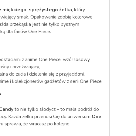
 miękkiego, sprężystego żelka
, który
zeźwiający smak. Opakowania zdobią kolorowe
każda przekąska jest nie tylko pysznym
ką dla fanów One Piece.
ostaciami z anime One Piece, wzór losowy,
śny i orzeźwiający,
lna do żucia i dzielenia się z przyjaciółmi,
nime i kolekcjonerów gadżetów z serii One Piece.
?
 Candy
to nie tylko słodycz – to mała podróż do
mocy. Każda żelka przenosi Cię do uniwersum
One
 sprawia, że wracasz po kolejne.