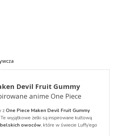
żywcza
aken Devil Fruit Gummy
pirowane anime One Piece
y z
One Piece Maken Devil Fruit Gummy
! Te wyjątkowe żelki są inspirowane kultową
abelskich owoców
, które w świecie Luffy’ego