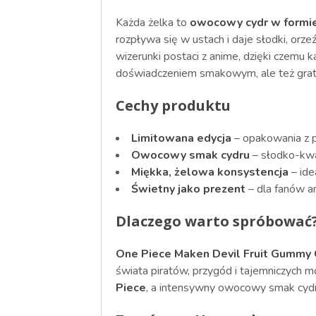
Każda żelka to
owocowy cydr w formie
rozpływa się w ustach i daje słodki, or
wizerunki postaci z anime, dzięki czemu 
doświadczeniem smakowym, ale też grat
Cechy produktu
Limitowana edycja
– opakowania z p
Owocowy smak cydru
– słodko-kwa
Miękka, żelowa konsystencja
– idea
Świetny jako prezent
– dla fanów a
Dlaczego warto spróbować
One Piece Maken Devil Fruit Gummy
świata piratów, przygód i tajemniczych 
Piece
, a intensywny owocowy smak cydru