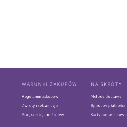
WARUNKI ZAKUPÓW
NA SKRÓTY
Regulamin zakupów
Metody dostawy
Zwroty i reklamacje
Sposoby płatności
Program lojalnościowy
Karty podarunkowe