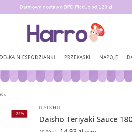
Darmowa dostawa DPD PickUp od 120 zł
DEŁKA NIESPODZIANKI
PRZEKĄSKI
NAPOJE
D
80 g
DAISHO
-25%
Daisho Teriyaki Sauce 18
14,93 zł