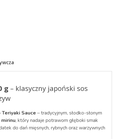
żywcza
0 g
– klasyczny japoński sos
rzyw
 Teriyaki Sauce
– tradycyjnym, słodko-słonym
i
mirinu
, który nadaje potrawom głęboki smak
dodatek do dań mięsnych, rybnych oraz warzywnych