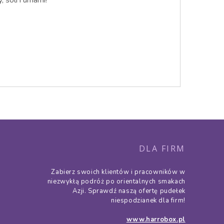
, soli i umami!
DLA FIRM
Zabierz swoich klientów i pracowników w
niezwykłą podróż po orientalnych smakach
Azji. Sprawdź naszą ofertę pudełek
niespodzianek dla firm!
www.harrobox.pl