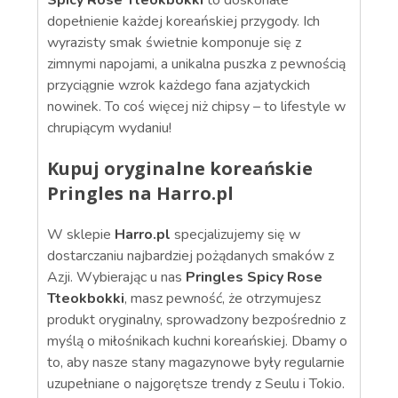
Spicy Rose Tteokbokki
to doskonałe
dopełnienie każdej koreańskiej przygody. Ich
wyrazisty smak świetnie komponuje się z
zimnymi napojami, a unikalna puszka z pewnością
przyciągnie wzrok każdego fana azjatyckich
nowinek. To coś więcej niż chipsy – to lifestyle w
chrupiącym wydaniu!
Kupuj oryginalne koreańskie
Pringles na Harro.pl
W sklepie
Harro.pl
specjalizujemy się w
dostarczaniu najbardziej pożądanych smaków z
Azji. Wybierając u nas
Pringles Spicy Rose
Tteokbokki
, masz pewność, że otrzymujesz
produkt oryginalny, sprowadzony bezpośrednio z
myślą o miłośnikach kuchni koreańskiej. Dbamy o
to, aby nasze stany magazynowe były regularnie
uzupełniane o najgorętsze trendy z Seulu i Tokio.