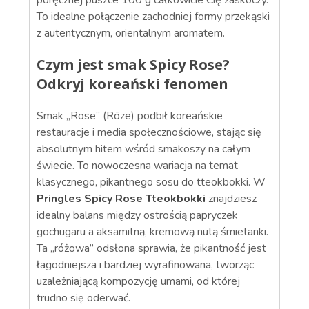
poręcznej puszce 100 g całkowicie Cię zaskoczy.
To idealne połączenie zachodniej formy przekąski
z autentycznym, orientalnym aromatem.
Czym jest smak Spicy Rose?
Odkryj koreański fenomen
Smak „Rose” (Rōze) podbił koreańskie
restauracje i media społecznościowe, stając się
absolutnym hitem wśród smakoszy na całym
świecie. To nowoczesna wariacja na temat
klasycznego, pikantnego sosu do tteokbokki. W
Pringles Spicy Rose Tteokbokki
znajdziesz
idealny balans między ostrością papryczek
gochugaru a aksamitną, kremową nutą śmietanki.
Ta „różowa” odsłona sprawia, że pikantność jest
łagodniejsza i bardziej wyrafinowana, tworząc
uzależniającą kompozycję umami, od której
trudno się oderwać.