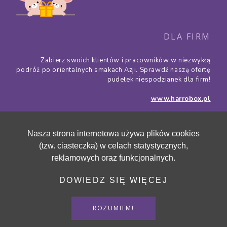
DLA FIRM
Zabierz swoich klientów i pracowników w niezwykłą
podróż po orientalnych smakach Azji. Sprawdź naszą ofertę
pudełek niespodzianek dla firm!
www.harrobox.pl
Nasza strona internetowa używa plików cookies
(tzw. ciasteczka) w celach statystycznych,
reklamowych oraz funkcjonalnych.
DOWIEDZ SIĘ WIĘCEJ
Polityka prywatności
Polityka cookies
ROZUMIEM!
Copyright © 2013-2026 by Harro.
All Rights Reserved.