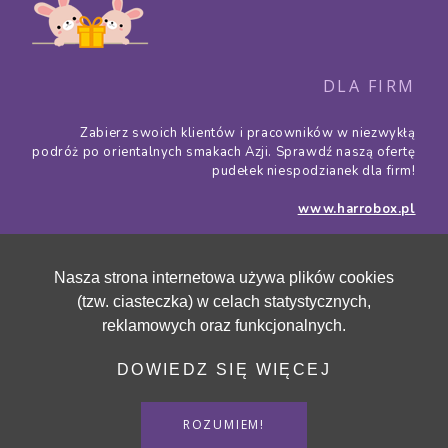
DLA FIRM
Zabierz swoich klientów i pracowników w niezwykłą
podróż po orientalnych smakach Azji. Sprawdź naszą ofertę
pudełek niespodzianek dla firm!
www.harrobox.pl
Nasza strona internetowa używa plików cookies
(tzw. ciasteczka) w celach statystycznych,
reklamowych oraz funkcjonalnych.
DOWIEDZ SIĘ WIĘCEJ
Polityka prywatności
Polityka cookies
ROZUMIEM!
Copyright © 2013-2026 by Harro.
All Rights Reserved.