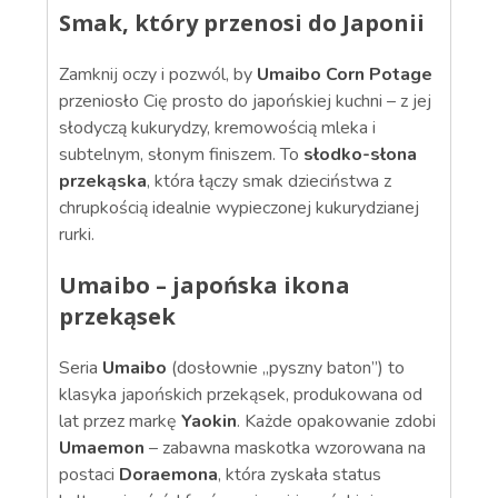
Smak, który przenosi do Japonii
Zamknij oczy i pozwól, by
Umaibo Corn Potage
przeniosło Cię prosto do japońskiej kuchni – z jej
słodyczą kukurydzy, kremowością mleka i
subtelnym, słonym finiszem. To
słodko-słona
przekąska
, która łączy smak dzieciństwa z
chrupkością idealnie wypieczonej kukurydzianej
rurki.
Umaibo – japońska ikona
przekąsek
Seria
Umaibo
(dosłownie „pyszny baton”) to
klasyka japońskich przekąsek, produkowana od
lat przez markę
Yaokin
. Każde opakowanie zdobi
Umaemon
– zabawna maskotka wzorowana na
postaci
Doraemona
, która zyskała status