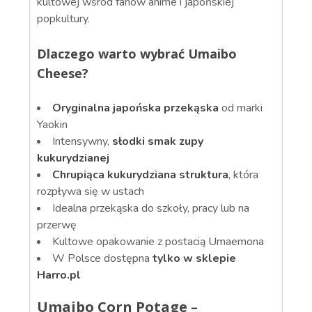
kultowej wśród fanów anime i japońskiej
popkultury.
Dlaczego warto wybrać Umaibo
Cheese?
Oryginalna japońska przekąska
od marki
Yaokin
Intensywny,
słodki smak zupy
kukurydzianej
Chrupiąca kukurydziana struktura
, która
rozpływa się w ustach
Idealna przekąska do szkoły, pracy lub na
przerwę
Kultowe opakowanie z postacią Umaemona
W Polsce dostępna
tylko w sklepie
Harro.pl
Umaibo Corn Potage –