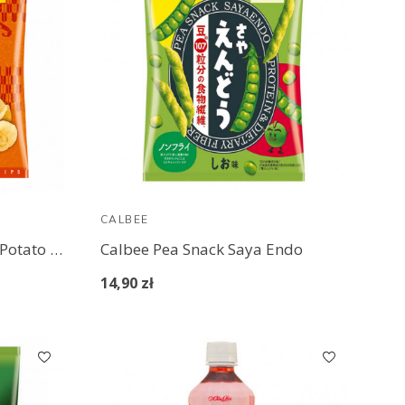
CALBEE
Calbee Kata-Age Crunchy Potato Chips Salted Shrimp & Garlic
Calbee Pea Snack Saya Endo
14,90 zł